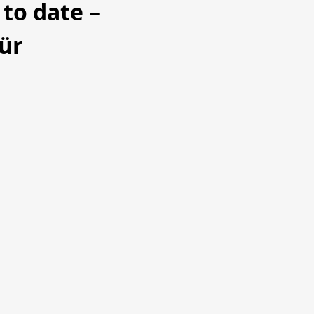
 to date –
für