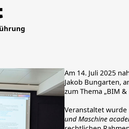
t
führung
Am 14. Juli 2025 n
Jakob Bungarten, a
zum Thema „BIM & Re
Veranstaltet wurde
und Maschine acad
rechtlichen Rahme