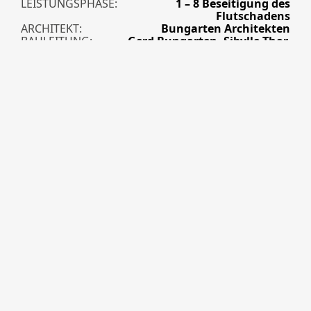
LEISTUNGSPHASE
1 – 8 Beseitigung des
Flutschadens
ARCHITEKT
Bungarten Architekten
BAULEITUNG
Gerd Bungarten, Sibylle Thor,
Michael Römer, Rebecca
Hummelsiep
NUTZUNG
Hotel