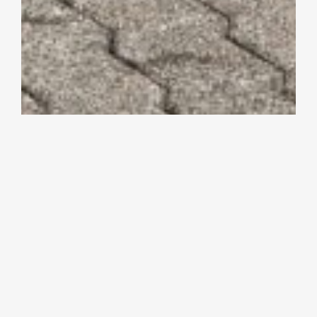
RACERS LODGE
STANDORT
Bermel
NUTZFLÄCHE
jeweils 180 m² + 20 m² Balkon
UMBAUTER RAUM
1.885 m³
BAUBEGINN
2022
FERTIGSTELLUNG
2024
LEISTUNGSPHASE
1 – 8
ARCHITEKT
Bungarten Architekten
BAULEITUNG
Gerd Bungarten, Minh Nguyen
NUTZUNG
Ferienhaus